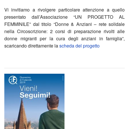
Vi invitiamo a rivolgere particolare attenzione a quello
di
Raga
presentato dall’Associazione “UN PROGETTO AL
FEMMINILE” dal titolo “Donne & Anziani – rete solidale
Asco
2024
nella Circoscrizione: 2 corsi di preparazione rivolti alle
IL
Viag
donne migranti per la cura degli anziani in famiglia”,
scaricando direttamente la
scheda del progetto
SOG
parro
DI
Nelle
IRY
Terre
Fest
di
di
San
Prim
Fran
2025
Guer