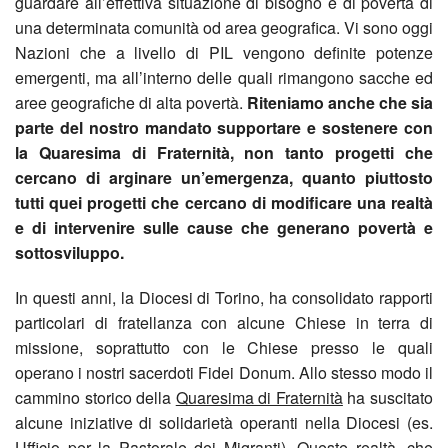
guardare all’effettiva situazione di bisogno e di povertà di
BACK
una determinata comunità od area geografica. Vi sono oggi
Past
Aggi
Quar
e
𝐓𝐚𝐯𝐨
del
Euca
ELE
16
Nazioni che a livello di PIL vengono definite potenze
Parr
Il
di
Banc
𝐫𝐨𝐭𝐨
Vang
emergenti, ma all’interno delle quali rimangono sacche ed
i
NUO
nove
aree geografiche di alta povertà.
Riteniamo anche che sia
nuov
frate
Alim
sul
–
suoi
CPP
202
parte del nostro mandato supportare e sostenere con
la Quaresima di Fraternità, non tanto progetti che
Unit
Mess
refe
incon
lavor
GRA
cercano di arginare un’emergenza, quanto piuttosto
BACK
tutti quei progetti che cercano di modificare una realtà
Past
Lette
Esta
costi
di
Pres
AGO
e di intervenire sulle cause che generano povertà e
BACK
sottosviluppo.
19
Docu
Raga
conf
pregh
nuov
DEL
Sett
In questi anni, la Diocesi di Torino, ha consolidato rapporti
e
Fami
Conc
per
Via
SOC
di
particolari di fratellanza con alcune Chiese in terra di
Foto
Preg
Per
di
Don
missione, soprattutto con le Chiese presso le quali
Cruc
–
Preg
operano i nostri sacerdoti Fidei Donum. Allo stesso modo il
gli
Nata
Robe
–
Prog
per
cammino storico della
Quaresima di Fraternità
ha suscitato
alcune iniziative di solidarietà operanti nella Diocesi (es.
Anim
immig
2025
Repo
14/3
Giov
Unit
Ufficio per la Pastorale dei Migranti). Queste realtà, che