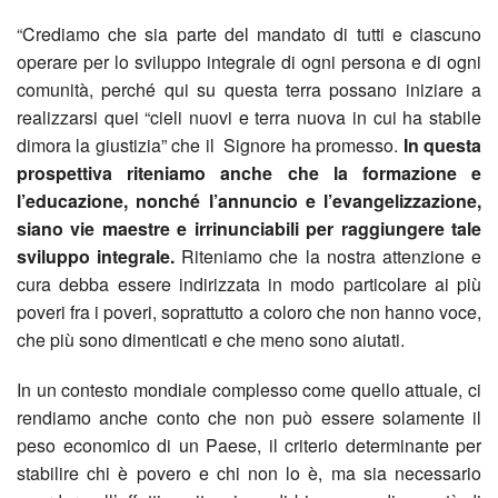
Contatti
insi
“Crediamo che sia parte del mandato di tutti e ciascuno
Sott
operare per lo sviluppo integrale di ogni persona e di ogni
Liturgia
Un
per
comunità, perché qui su questa terra possano iniziare a
BACK
realizzarsi quei “cieli nuovi e terra nuova in cui ha stabile
Sacramenti
picco
Avvi
il
dimora la giustizia” che il Signore ha promesso.
In questa
BACK
prospettiva riteniamo anche che la formazione e
Donazioni
gest
parro
Batt
rest
BACK
l’educazione, nonché l’annuncio e l’evangelizzazione,
siano vie maestre e irrinunciabili per raggiungere tale
Servizi alla Comunità
per
SIN
Cate
8
dei
BACK
sviluppo integrale.
Riteniamo che la nostra attenzione e
NEWS !
un
2021
di
X
Camm
cura debba essere indirizzata in modo particolare ai più
banc
BACK
poveri fra i poveri, soprattutto a coloro che non hanno voce,
Archivio notizie
gran
2023
Inizi
MIL
insi
Quar
La
che più sono dimenticati e che meno sono aiutati.
BACK
proge
Emer
Crist
alla
Cent
di
La
Capp
In un contesto mondiale complesso come quello attuale, ci
BACK
rendiamo anche conto che non può essere solamente il
Coro
Matr
Chie
di
frate
strar
della
Colle
peso economico di un Paese, il criterio determinante per
stabilire chi è povero e chi non lo è, ma sia necessario
Consi
–
Ricon
Catto
Asco
2026
bell
Cust
alim