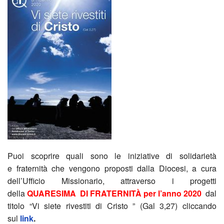
2025
tutti
fune
EGO
Appel
gli
Loca
SOS
di
appu
form
e
inizi
Sotto
Alla
il
Esta
per
scop
POT
Una
il
della
DEL
stori
resta
Puoi scoprire quali sono le iniziative di solidarietà
Bibb
e fraternità che vengono proposti dalla Diocesi, a cura
vera,
dei
dell’Ufficio Missionario, attraverso i progetti
della
QUARESIMA DI FRATERNITÀ per l’anno 2020
dal
dal
banc
titolo “Vi siete rivestiti di Cristo ” (Gal 3,27) cliccando
sul
link
.
cent
Esta