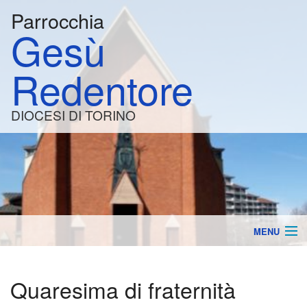
Parrocchia
Gesù
Redentore
DIOCESI DI TORINO
MENU
la Parrocchia
BACK
Quaresima di fraternità
Orari e Calendario
Lavo
BACK