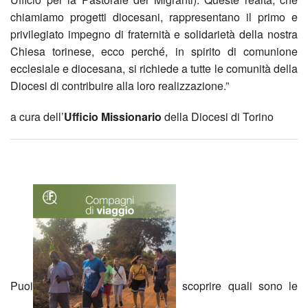
BACK
chiamiamo progetti diocesani, rappresentano il primo e
Litur
RED
Pren
Quer
Lavo
dei
Grup
privilegiato impegno di fraternità e solidarietà della nostra
Chiesa torinese, ecco perché, in spirito di comunione
Aula
vita
Repo
Crist
Letto
ecclesiale e diocesana, si richiede a tutte le comunità della
Form
Stud
nel
Man
Diocesi di contribuire alla loro realizzazione.”
2022
Grup
BACK
BAC
Litur
RED
cuor
Gita
a cura dell’
Ufficio Missionario
della Diocesi di Torino
Sett
Coro
La
Cant
–
di
giorn
di
Bibb
per
Inten
Stud
Miraf
parro
preg
Grup
camb
le
S.S.
Spaz
area
–
per
Chier
Inco
cele
Mes
Comp
–
autu
l’uni
(Mini
sulla
Miss
Un
SPA
2024
dei
nuov
BACK
Puoi
scoprire quali sono le
Bibli
proge
PER
Fest
crist
trad
Lette