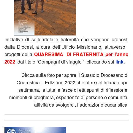
al
LE
comu
2021
appr
di
femm
TUE
2024
del
ring
IDE
Nove
Mess
–
iniziative di solidarietà e fraternità che vengono proposti
dalla Diocesi, a cura dell’Ufficio Missionario, attraverso i
FES
e
Loca
Quar
progetti della
QUARESIMA DI FRATERNITÀ per l’anno
2022
dal titolo “Compagni di viaggio ” cliccando sul
link
.
COM
festa
form
di
Clicca sulla foto per aprire il Sussidio Diocesano di
2025
della
Prep
Frate
Quaresima – Edizione 2022 che offre settimana dopo
settimana, a tutte le fasce di età spunti di riflessione,
Cate
Cons
e
2019
momenti di preghiera, esperienze di persone e comunità,
attivi
2024
attività da svolgere , l’adorazione eucaristica.
cele
Conf
per
Pasq
la
“Le
l’ann
2024
vegli
relaz