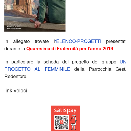
Inizi
e
di
Paci
marz
due
In allegato trovate l
‘
ELENCO-PROGETTI
presentati
durante la
Quaresima di Fraternità per l’anno 2019
2025
incon
In particolare la scheda del progetto del gruppo
UN
Infor
sulla
PROGETTO AL FEMMINILE
della Parrocchia Gesù
Redentore.
per
guer
link veloci
pelle
in
giubi
Medi
a
In
Rom
atte