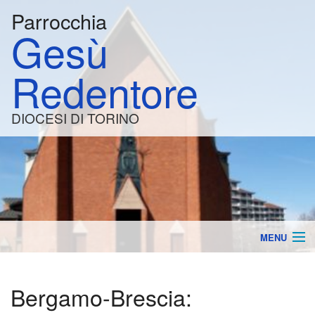
Parrocchia
Gesù
Redentore
DIOCESI DI TORINO
MENU
la Parrocchia
BACK
Bergamo-Brescia:
Orari e Calendario
Lavo
BACK