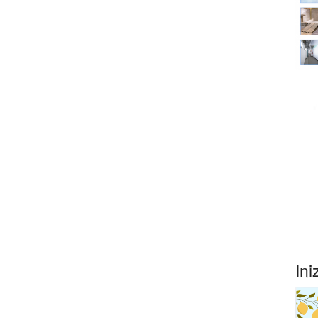
ccasione della sua visita
ione per l’imposizione del pallio
C
liato delle iniziative e celebrazioni
e degli infermi
Ini