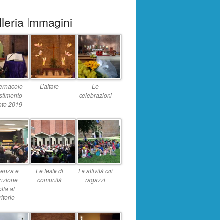
leria Immagini
bernacolo
L’altare
Le
estimento
celebrazioni
nto 2019
senza e
Le feste di
Le attività coi
enzione
comunità
ragazzi
olta al
ritorio