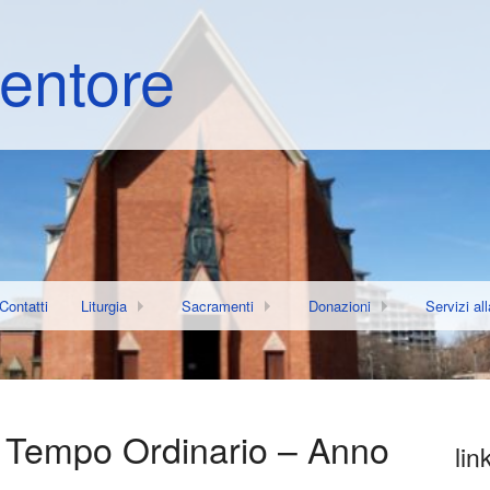
entore
Contatti
Liturgia
Sacramenti
Donazioni
Servizi al
n grande progetto
stauro dei banchi
Avvisi parrocchiali
Battesimo
8 X MILLE alla Chiesa Catto
Camminar
ro di preghiera per Don Roberto Repole
dia Eucaristica e i suoi lavori
PP
SINODO 2021-2023
Catechesi di Iniziazione Cristiana
Quaresima di fraternità
Centro di
 Tempo Ordinario – Anno
lin
ia Crucis – 14/3/2025
 Progetto Giovani Lavoro
Emergenza Coronavirus – Aggiornamenti
Matrimonio
Estate Ra