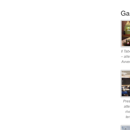
Gal
Il Ta
– all
Avve
Pre
att
riv
ter