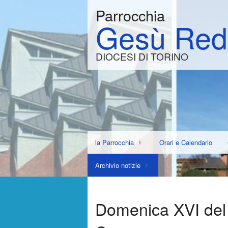
Parrocchia
Gesù Red
DIOCESI DI TORINO
la Parrocchia
Orari e Calendario
Lavoriamoci insieme! Un piccolo gesto per u
Archivio notizie
Sottoscrizione per il re
Consiglio Pastorale Parrocchiale
La straripante bellezza del Vangelo – incont
La Cappella della Custo
ELEZIONE NUOVO C
Domenica XVI del
Unità Pastorale 19
Querelle Repole-Mancuso
Presentazione nuova V
AGORÀ DEL SOCIALE –