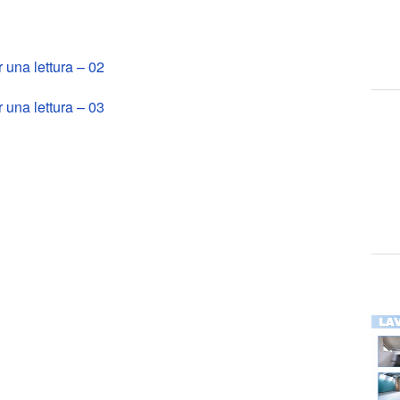
i lavori
na lettura – 02
na lettura – 03
Y
in Turchia e in Siria – febbraio 2023 COLLETTA nell’ARCIDIOCESI DI TORIN
io – anno 2023