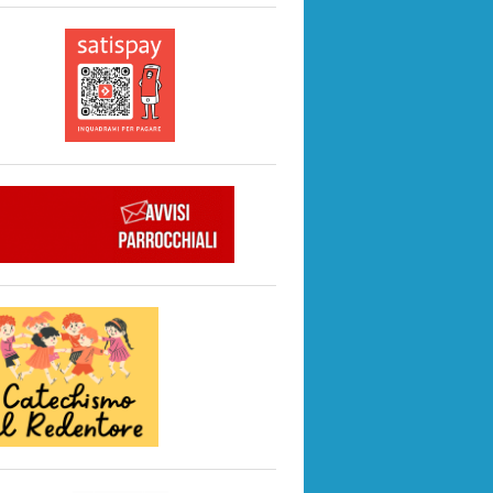
Prende vita nel cuore di Mirafiori, areaRED – SPAZI P
22
migrati
FESTA COMUNITARIA 2025
21
Studio
Catechismo: attività per l’anno 2025/2026
one approvata del Messale
 – Studentato
Appelli di inizio Estate
eglia funebre
mpiti
Una storia vera, dal centro di Ascolto: IL SOGNO DI IRY
o al femminile
Lettera di ringraziamento – Quaresima di Fraternità 2019
Festa di Primavera 2025
Conferenza “Le relazioni EGO-SOSTENIBILI e il POTE
Iniziative di marzo 2025
Informazioni per pellegrinaggio giubilare a Roma
Giubileo a Roma: presentazione il 17 gennaio
Gita giornaliera parrocchiale sabato 25/01/2025