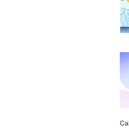
arrocchiali
di pandemia
Ca