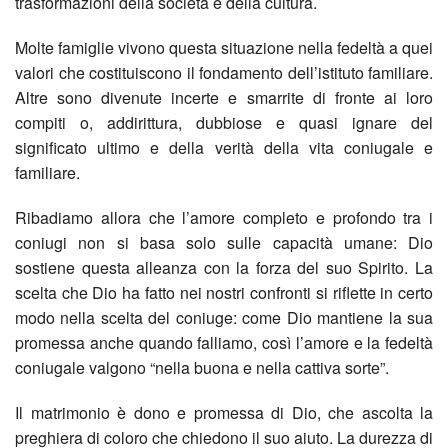
trasformazioni della società e della cultura.
Inizi
e
Molte famiglie vivono questa situazione nella fedeltà a quei
valori che costituiscono il fondamento dell’istituto familiare.
di
Paci
Altre sono divenute incerte e smarrite di fronte ai loro
compiti o, addirittura, dubbiose e quasi ignare del
marz
due
significato ultimo e della verità della vita coniugale e
familiare.
2025
incon
Ribadiamo allora che l’amore completo e profondo tra i
Infor
sulla
coniugi non si basa solo sulle capacità umane: Dio
per
guer
sostiene questa alleanza con la forza del suo Spirito. La
scelta che Dio ha fatto nei nostri confronti si riflette in certo
pelle
in
modo nella scelta del coniuge: come Dio mantiene la sua
promessa anche quando falliamo, così l’amore e la fedeltà
giubi
Medi
coniugale valgono “nella buona e nella cattiva sorte”.
a
In
Il matrimonio è dono e promessa di Dio, che ascolta la
preghiera di coloro che chiedono il suo aiuto. La durezza di
Rom
atte