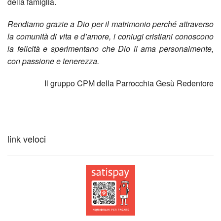
di
comu
della famiglia.
quart
2023
Rendiamo grazie a Dio per il matrimonio perché attraverso
la comunità di vita e d’amore, i coniugi cristiani conoscono
–
Berg
la felicità e sperimentano che Dio li ama personalmente,
con passione e tenerezza.
14
Bres
Il gruppo CPM della Parrocchia Gesù Redentore
nove
prog
2024
viagg
–
“Par
link veloci
inter
Ges
di
Rede
don
è