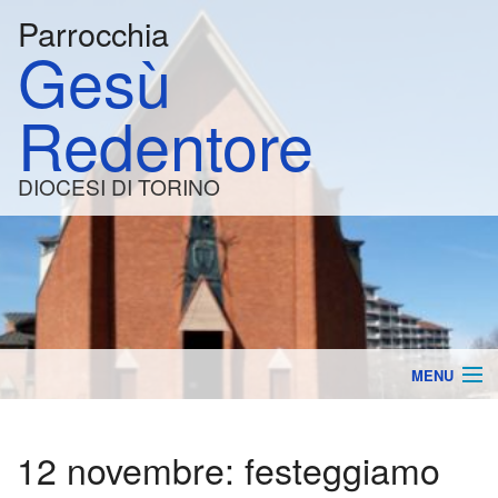
Parrocchia
Gesù
Redentore
DIOCESI DI TORINO
MENU
la Parrocchia
BACK
12 novembre: festeggiamo
Orari e Calendario
Lavo
BACK