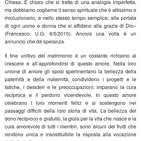
Chiesa. È chiaro che si tratta di una analogia imperfetta,
ma dobbiamo coglierne il senso spirituale che è altissimo e
saba
La
rivoluzionario, e nello stesso tempo semplice, alla portata
di ogni uomo e donna che si affidano alla grazia di Dio»
25/0
Capp
(Francesco, U.G. 6/5/2015). Ancora una volta è un
annuncio che dà speranza.
Colle
della
Il fine unitivo del matrimonio è un costante richiamo al
alim
Cust
crescere e all’approfondirsi di questo amore. Nella loro
16
Eucar
unione di amore gli sposi sperimentano la bellezza della
paternità e della maternità; condividono i progetti e le
nove
i
fatiche, i desideri e le preoccupazioni; imparano la cura
reciproca e il perdono vicendevole. In questo amore
202
suoi
celebrano i loro momenti felici e si sostengono nei
passaggi difficili della loro storia di vita. La bellezza del
GRA
lavor
dono reciproco e gratuito, la gioia per la vita che nasce e la
cura amorevole di tutti i membri, sono alcuni dei frutti che
Voci
Fest
rendono unica e insostituibile la risposta alla vocazione