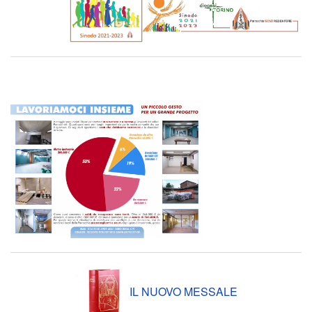
di
in
Quart
quart
Prog
2023
“Sale
Mess
Parr
del
Rede
Pap
si
per
parte
la
ELE
Quar
NUO
2023
IL NUOVO MESSALE