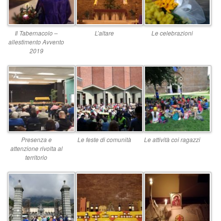
opera
UP
Il Tabernacolo –
L’altare
Le celebrazioni
allestimento Avvento
19
2019
–
Incon
di
prep
Presenza e
Le feste di comunità
Le attività coi ragazzi
attenzione rivolta al
territorio
al
matr
–