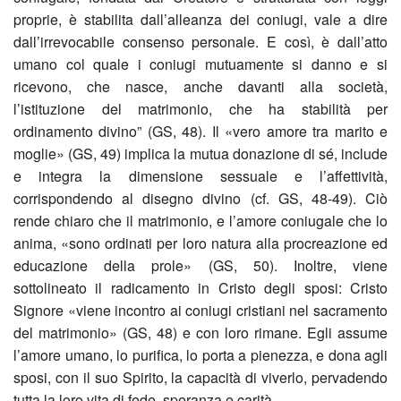
proprie, è stabilita dall’alleanza dei coniugi, vale a dire
al
LE
comu
2021
appr
di
dall’irrevocabile consenso personale. E così, è dall’atto
umano col quale i coniugi mutuamente si danno e si
femm
TUE
2024
del
ring
ricevono, che nasce, anche davanti alla società,
l’istituzione del matrimonio, che ha stabilità per
IDE
Nove
Mess
–
ordinamento divino” (GS, 48). Il «vero amore tra marito e
FES
e
moglie» (GS, 49) implica la mutua donazione di sé, include
Loca
Quar
e integra la dimensione sessuale e l’affettività,
COM
festa
form
di
corrispondendo al disegno divino (cf. GS, 48-49). Ciò
rende chiaro che il matrimonio, e l’amore coniugale che lo
2025
della
Prep
Frate
anima, «sono ordinati per loro natura alla procreazione ed
educazione della prole» (GS, 50). Inoltre, viene
Cate
Cons
e
2019
sottolineato il radicamento in Cristo degli sposi: Cristo
Signore «viene incontro ai coniugi cristiani nel sacramento
attivi
2024
cele
Conf
del matrimonio» (GS, 48) e con loro rimane. Egli assume
per
Pasq
l’amore umano, lo purifica, lo porta a pienezza, e dona agli
la
“Le
sposi, con il suo Spirito, la capacità di viverlo, pervadendo
l’ann
2024
vegli
relaz
tutta la loro vita di fede, speranza e carità.