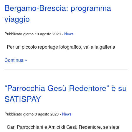
di
in
Bergamo-Brescia: programma
Quart
quart
viaggio
Prog
2023
Pubblicato giorno 13 agosto 2023 -
News
“Sale
Mess
Per un piccolo reportage fotografico, vai alla galleria
Parr
del
Continua »
Rede
Pap
si
per
“Parrocchia Gesù Redentore” è su
parte
la
SATISPAY
ELE
Quar
Pubblicato giorno 3 agosto 2023 -
News
NUO
2023
Cari Parrocchiani e Amici di Gesù Redentore, se siete