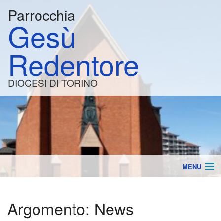
Parrocchia
Gesù
Redentore
DIOCESI DI TORINO
MENU
la Parrocchia
BACK
Argomento:
News
Orari e Calendario
Lavo
BACK