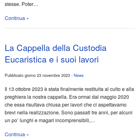
di
comu
stesse. Poter…
quart
2023
Continua »
–
Berg
14
Bres
La Cappella della Custodia
Eucaristica e i suoi lavori
nove
prog
2024
viagg
Pubblicato giorno 23 novembre 2023 -
News
–
“Par
Il 13 ottobre 2023 è stata finalmente restituita al culto e alla
preghiera la nostra cappella. Era ormai dal maggio 2020
inter
Ges
che essa risultava chiusa per lavori che ci aspettavamo
brevi nella realizzazione. Sono passati tre anni, per alcuni
di
Rede
un po’ lunghi e magari incomprensibili,…
don
è
Continua »