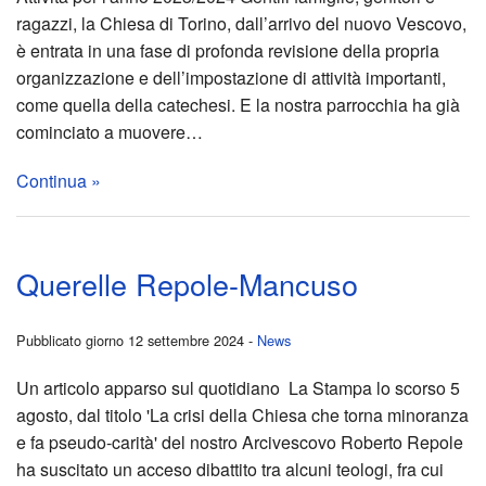
BACK
ragazzi, la Chiesa di Torino, dall’arrivo del nuovo Vescovo,
Litur
RED
Pren
Quer
Lavo
dei
Grup
è entrata in una fase di profonda revisione della propria
organizzazione e dell’impostazione di attività importanti,
Aula
vita
Repo
Crist
Letto
come quella della catechesi. E la nostra parrocchia ha già
cominciato a muovere…
Form
Stud
nel
Man
2022
Grup
BACK
BAC
Continua »
Litur
RED
cuor
Gita
Sett
Coro
La
Cant
–
di
giorn
di
Bibb
per
Querelle Repole-Mancuso
Inten
Stud
Miraf
parro
preg
Grup
camb
le
S.S.
Spaz
area
–
per
Chier
Inco
cele
Pubblicato giorno 12 settembre 2024 -
News
Mes
Comp
–
autu
l’uni
(Mini
sulla
Un articolo apparso sul quotidiano La Stampa lo scorso 5
agosto, dal titolo 'La crisi della Chiesa che torna minoranza
Miss
Un
SPA
2024
dei
nuov
e fa pseudo-carità' del nostro Arcivescovo Roberto Repole
BACK
ha suscitato un acceso dibattito tra alcuni teologi, fra cui
Bibli
proge
PER
Fest
crist
trad
Lette