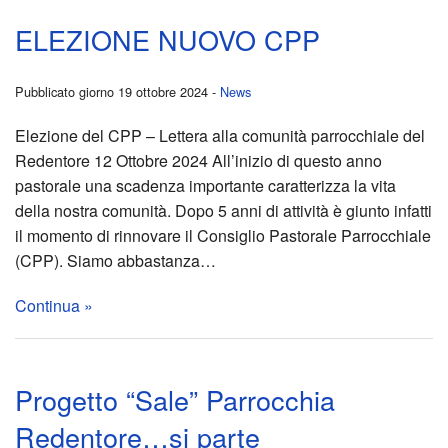
Contatti
insi
ELEZIONE NUOVO CPP
Sott
Liturgia
Un
per
BACK
Pubblicato giorno 19 ottobre 2024 -
News
Sacramenti
picco
Avvi
il
BACK
Elezione del CPP – Lettera alla comunità parrocchiale del
Donazioni
Redentore 12 Ottobre 2024 All’inizio di questo anno
gest
parro
Batt
rest
BACK
pastorale una scadenza importante caratterizza la vita
Servizi alla Comunità
per
SIN
Cate
8
della nostra comunità. Dopo 5 anni di attività è giunto infatti
dei
BACK
il momento di rinnovare il Consiglio Pastorale Parrocchiale
NEWS !
un
2021
di
X
Camm
banc
(CPP). Siamo abbastanza…
BACK
Archivio notizie
gran
2023
Inizi
MIL
insi
Quar
La
Continua »
BACK
proge
Emer
Crist
alla
Cent
di
La
Capp
BACK
Coro
Matr
Chie
di
frate
strar
Progetto “Sale” Parrocchia
della
Colle
Redentore…si parte
Consi
–
Ricon
Catto
Asco
2026
bell
Cust
alim