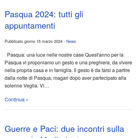
Pasqua 2024: tutti gli
Inizi
e
appuntamenti
di
Paci
marz
due
Pubblicato giorno 15 marzo 2024 -
News
2025
incon
Pasqua: una luce nelle nostre case Quest'anno per la
Pasqua vi proponiamo un gesto e una preghiera, da vivere
Infor
sulla
nella propria casa e in famiglia. Il gesto è da farsi a partire
dalla notte di Pasqua, magari dopo aver partecipato alla
per
guer
solenne Veglia. Vi…
pelle
in
Continua »
giubi
Medi
a
In
Guerre e Paci: due incontri sulla
Rom
atte