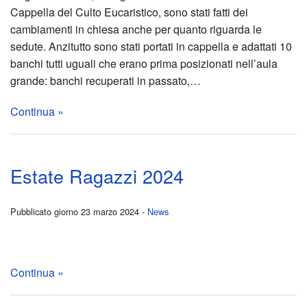
Cappella del Culto Eucaristico, sono stati fatti dei
di
Raga
cambiamenti in chiesa anche per quanto riguarda le
sedute. Anzitutto sono stati portati in cappella e adattati 10
Asco
2024
banchi tutti uguali che erano prima posizionati nell’aula
grande: banchi recuperati in passato,…
IL
Viag
Continua »
SOG
parro
DI
Nelle
Estate Ragazzi 2024
IRY
Terre
Fest
di
Pubblicato giorno 23 marzo 2024 -
News
di
San
Continua »
Prim
Fran
2025
Guer