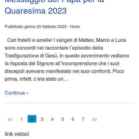
opera
Quaresima 2023
UP
Pubblicato giorno 23 febbraio 2023 -
News
19
Cari fratelli e sorelle! I vangeli di Matteo, Marco e Luca
–
sono concordi nel raccontare l’episodio della
Trasfigurazione di Gesù. In questo avvenimento vediamo
Incon
la risposta del Signore all’incomprensione che i suoi
discepoli avevano manifestato nei suoi confronti. Poco
di
prima, infatti, c’era stato un…
prep
Continua »
al
matr
<<
1
2
3
4
5
6
7
>>
–
link veloci