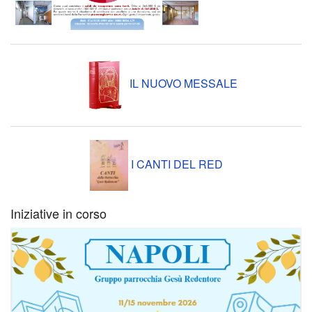
l’imp
del
palli
IL NUOVO MESSALE
Dome
25
I CANTI DEL RED
sett
–
Iniziative in corso
festa
comu
17°