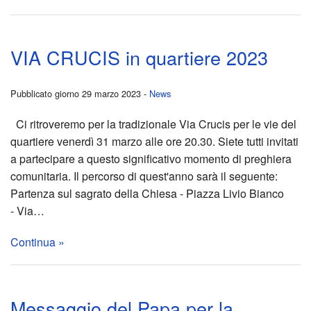
in
Siria
VIA CRUCIS in quartiere 2023
–
Pubblicato giorno 29 marzo 2023 -
News
febbr
Ci ritroveremo per la tradizionale Via Crucis per le vie del
2023
quartiere venerdì 31 marzo alle ore 20.30. Siete tutti invitati
a partecipare a questo significativo momento di preghiera
COL
comunitaria. Il percorso di quest'anno sarà il seguente:
Partenza sul sagrato della Chiesa - Piazza Livio Bianco
nell
- Via…
DI
Continua »
TOR
indic
Messaggio del Papa per la