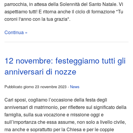
parrocchia, in attesa della Solennità del Santo Natale. Vi
aspettiamo tutti! E ritorna anche il ciclo di formazione "Tu
saba
La
coroni l'anno con la tua grazia".
25/0
Capp
Continua »
Colle
della
alim
Cust
12 novembre: festeggiamo tutti gli
16
Eucar
anniversari di nozze
nove
i
Pubblicato giorno 23 novembre 2023 -
News
202
suoi
Cari sposi, cogliamo l’occasione della festa degli
anniversari di matrimonio, per riflettere sul significato della
GRA
lavor
famiglia, sulla sua vocazione e missione oggi e
Voci
Fest
sull’importanza che essa assume, non solo a livello civile,
ma anche e soprattutto per la Chiesa e per le coppie