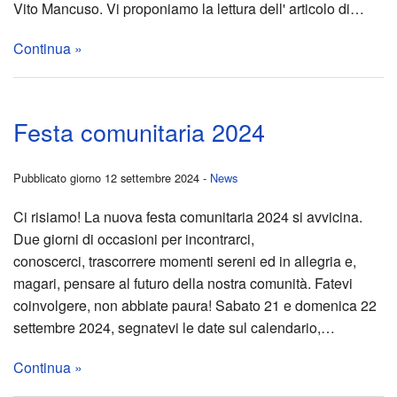
Vito Mancuso. Vi proponiamo la lettura dell' articolo di…
al
LE
comu
2021
appr
di
Continua »
femm
TUE
2024
del
ring
IDE
Nove
Mess
–
Festa comunitaria 2024
FES
e
Loca
Quar
Pubblicato giorno 12 settembre 2024 -
News
COM
festa
form
di
Ci risiamo! La nuova festa comunitaria 2024 si avvicina.
2025
della
Prep
Frate
Due giorni di occasioni per incontrarci,
conoscerci, trascorrere momenti sereni ed in allegria e,
Cate
Cons
e
2019
magari, pensare al futuro della nostra comunità. Fatevi
coinvolgere, non abbiate paura! Sabato 21 e domenica 22
attivi
2024
cele
Conf
settembre 2024, segnatevi le date sul calendario,…
per
Pasq
la
“Le
Continua »
l’ann
2024
vegli
relaz