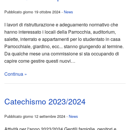
BACK
Past
Aggi
Quar
e
𝐓𝐚𝐯𝐨
del
Euca
ELE
16
Pubblicato giorno 19 ottobre 2024 -
News
Parr
Il
di
Banc
𝐫𝐨𝐭𝐨
Vang
i
NUO
nove
I lavori di ristrutturazione e adeguamento normativo che
hanno interessato i locali della Parrocchia, auditorium,
nuov
frate
Alim
sul
–
suoi
CPP
202
salette, interrato e appartamenti per lo studentato in casa
Parrocchiale, giardino, ecc... stanno giungendo al termine.
Unit
Mess
refe
incon
lavor
GRA
Da qualche mese una commissione si sta occupando di
BACK
capire come gestire questi nuovi…
Past
Lette
Esta
costi
di
Pres
AGO
BACK
Continua »
19
Docu
Raga
conf
pregh
nuov
DEL
Sett
e
Fami
Conc
per
Via
SOC
di
Catechismo 2023/2024
Foto
Preg
Per
di
Don
Cruc
–
Preg
gli
Nata
Robe
–
Prog
per
Pubblicato giorno 12 settembre 2024 -
News
Anim
immig
2025
Repo
14/3
Giov
Unit
Attività per l'anno 2023/2024 Gentili famiglie, genitori e