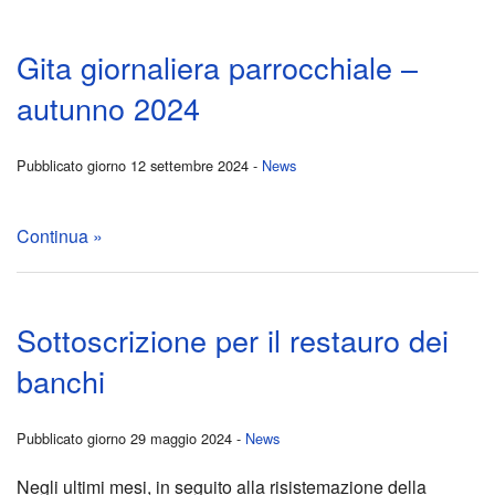
2025
tutti
fune
EGO
Gita giornaliera parrocchiale –
Appel
gli
Loca
SOS
autunno 2024
di
appu
form
e
Pubblicato giorno 12 settembre 2024 -
News
inizi
Sotto
Alla
il
Continua »
Esta
per
scop
POT
Una
il
della
DEL
Sottoscrizione per il restauro dei
stori
resta
Bibb
banchi
vera,
dei
dal
banc
Pubblicato giorno 29 maggio 2024 -
News
Negli ultimi mesi, in seguito alla risistemazione della
cent
Esta