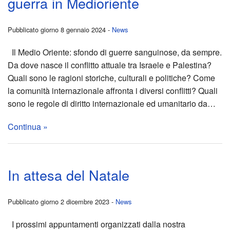
guerra in Medioriente
Giubi
del
Pubblicato giorno 8 gennaio 2024 -
News
a
Nata
Il Medio Oriente: sfondo di guerre sanguinose, da sempre.
Da dove nasce il conflitto attuale tra Israele e Palestina?
Rom
12
Quali sono le ragioni storiche, culturali e politiche? Come
la comunità internazionale affronta i diversi conflitti? Quali
pres
nove
sono le regole di diritto internazionale ed umanitario da…
il
fest
Continua »
17
tutti
genn
gli
In attesa del Natale
Gita
anniv
Pubblicato giorno 2 dicembre 2023 -
News
giorn
di
I prossimi appuntamenti organizzati dalla nostra
parro
nozz