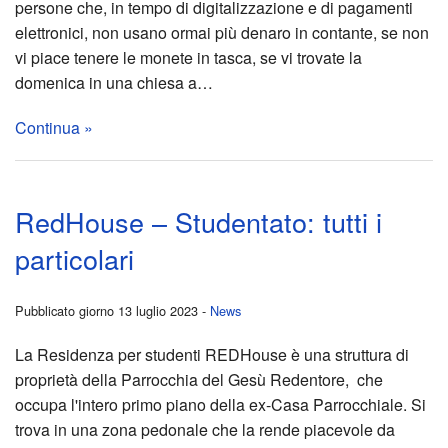
persone che, in tempo di digitalizzazione e di pagamenti
CPP
C
elettronici, non usano ormai più denaro in contante, se non
O
vi piace tenere le monete in tasca, se vi trovate la
domenica in una chiesa a…
M
Continua »
U
N
RedHouse – Studentato: tutti i
I
particolari
C
Pubblicato giorno 13 luglio 2023 -
News
A
La Residenza per studenti REDHouse è una struttura di
T
proprietà della Parrocchia del Gesù Redentore, che
occupa l'intero primo piano della ex-Casa Parrocchiale. Si
O
trova in una zona pedonale che la rende piacevole da