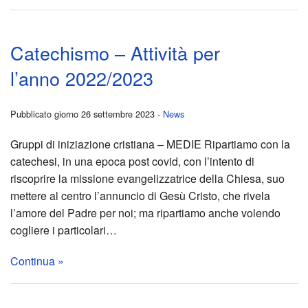
Alber
su
10
SAT
Catechismo – Attività per
nove
Cate
l’anno 2022/2023
2024
–
Pubblicato giorno 26 settembre 2023 -
News
–
Novi
Gruppi di iniziazione cristiana – MEDIE Ripartiamo con la
74°
2023
catechesi, in una epoca post covid, con l’intento di
riscoprire la missione evangelizzatrice della Chiesa, suo
Gior
Esta
mettere al centro l’annuncio di Gesù Cristo, che rivela
l’amore del Padre per noi; ma ripartiamo anche volendo
del
Raga
cogliere i particolari…
Ring
VIA
Continua »
Voci
CRU