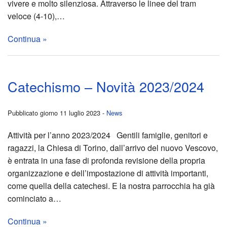
vivere e molto silenziosa. Attraverso le linee del tram
S
veloce (4-10),…
T
Continua »
A
M
Catechismo – Novità 2023/2024
P
Pubblicato giorno 11 luglio 2023 -
News
A
Attività per l’anno 2023/2024 Gentili famiglie, genitori e
Terr
ragazzi, la Chiesa di Torino, dall’arrivo del nuovo Vescovo,
è entrata in una fase di profonda revisione della propria
in
organizzazione e dell’impostazione di attività importanti,
come quella della catechesi. E la nostra parrocchia ha già
Turc
cominciato a…
e
Continua »