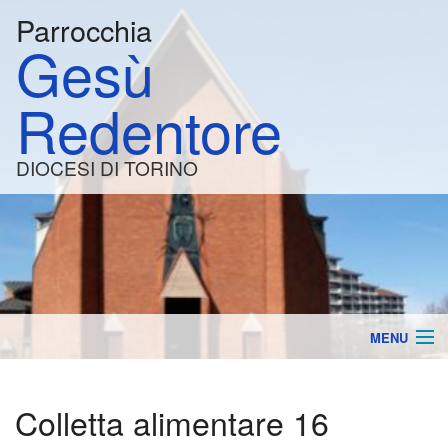
Parrocchia
Gesù
Redentore
DIOCESI DI TORINO
MENU
la Parrocchia
BACK
Colletta alimentare 16
Orari e Calendario
Lavo
BACK