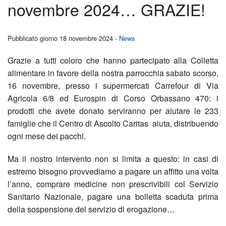
novembre 2024… GRAZIE!
Contatti
insi
Sott
Liturgia
Un
Pubblicato giorno 18 novembre 2024 -
News
per
BACK
Sacramenti
Grazie a tutti coloro che hanno partecipato alla Colletta
picco
Avvi
il
BACK
alimentare in favore della nostra parrocchia sabato scorso,
Donazioni
gest
parro
Batt
rest
16 novembre, presso i supermercati Carrefour di Via
BACK
Agricola 6/8 ed Eurospin di Corso Orbassano 470: i
Servizi alla Comunità
per
SIN
Cate
8
dei
prodotti che avete donato serviranno per aiutare le 233
BACK
famiglie che il Centro di Ascolto Caritas aiuta, distribuendo
NEWS !
un
2021
di
X
Camm
banc
BACK
ogni mese dei pacchi.
Archivio notizie
gran
2023
Inizi
MIL
insi
Quar
La
BACK
Ma il nostro intervento non si limita a questo: in casi di
estremo bisogno provvediamo a pagare un affitto una volta
proge
Emer
Crist
alla
Cent
di
La
Capp
BACK
l’anno, comprare medicine non prescrivibili col Servizio
Sanitario Nazionale, pagare una bolletta scaduta prima
Coro
Matr
Chie
di
frate
strar
della
Colle
della sospensione del servizio di erogazione…
Consi
–
Ricon
Catto
Asco
2026
bell
Cust
alim