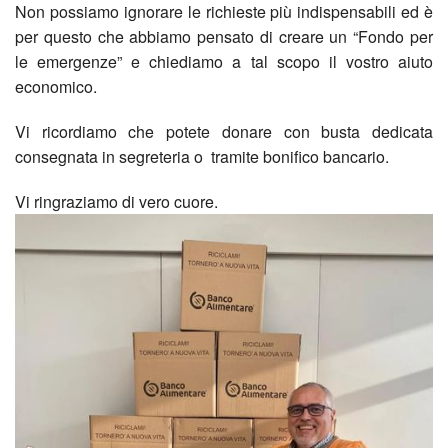
BACK
Non possiamo ignorare le richieste più indispensabili ed è
Past
Aggi
Quar
e
𝐓𝐚𝐯𝐨
del
Euca
ELE
16
per questo che abbiamo pensato di creare un “Fondo per
le emergenze” e chiediamo a tal scopo il vostro aiuto
Parr
Il
di
Banc
𝐫𝐨𝐭𝐨
Vang
i
NUO
nove
economico.
nuov
frate
Alim
sul
–
suoi
CPP
202
Vi ricordiamo che potete donare con busta dedicata
consegnata in segreteria o tramite bonifico bancario.
Unit
Mess
refe
incon
lavor
GRA
BACK
Vi ringraziamo di vero cuore.
Past
Lette
Esta
costi
di
Pres
AGO
BACK
19
Docu
Raga
conf
pregh
nuov
DEL
Sett
e
Fami
Conc
per
Via
SOC
di
Foto
Preg
Per
di
Don
Cruc
–
Preg
gli
Nata
Robe
–
Prog
per
Anim
immig
2025
Repo
14/3
Giov
Unit