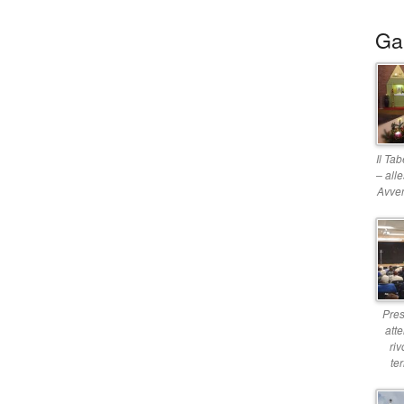
Gal
Il Ta
– all
Avve
Pre
att
riv
ter