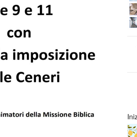
ccasione della sua visita
ione per l’imposizione del pallio
C
liato delle iniziative e celebrazioni
e degli infermi
Ini