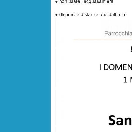
● non usare l’acquasantiera
La Cappella della Custodia Eucaristica e i suo
● disporsi a distanza uno dall’altro
Festa comunitaria 2023
Bergamo-Brescia: programma viaggio
“Parrocchia Gesù Redentore” è su SATISPA
Catechismo – Novità 2023/2024
Estate Ragazzi
VIA CRUCIS in quartiere 2023
Messaggio del Papa per la Quaresima 2023
C O M U N I C A T O S T A M P A Terremoto 
UP 19 – Incontri di preparazione al matrimon