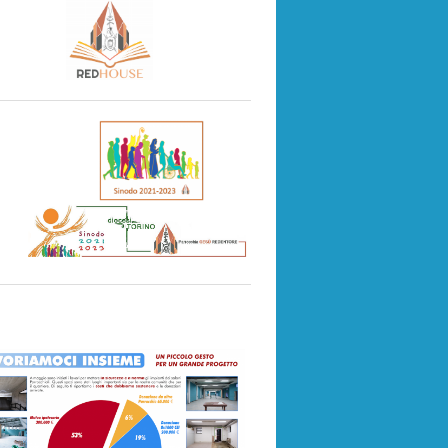
Colletta alimentare 16 novembre 2024… GRAZIE!
Voci di quartiere – 14 novembre 2024 – intervento di don 
10 novembre 2024 – 74° Giornata del Ringraziamento
Voci di Quartiere
Progetto “Sale” Parrocchia Redentore…si parte
ELEZIONE NUOVO CPP
O indicazioni operative