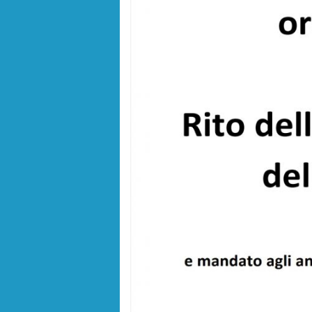
Saluto al Vescovo mons. Roberto Repole in o
INVITO DEL VICARIO GENERALE alla celebraz
Domenica 25 settembre – festa comunitaria
17° Giornata per la Custodia del Creato
Domenica XVI del Tempo Ordinario – Anno 
Solennità della Consolata, il programma dettag
SINODO 2021-2023
Sospesa celebrazione comunitaria dell’Unzion
Estate Ragazzi 22…siamo pronti!
Taizé – 7/10 luglio 2022