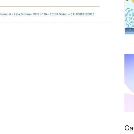
arrocchiali
di pandemia
Ca