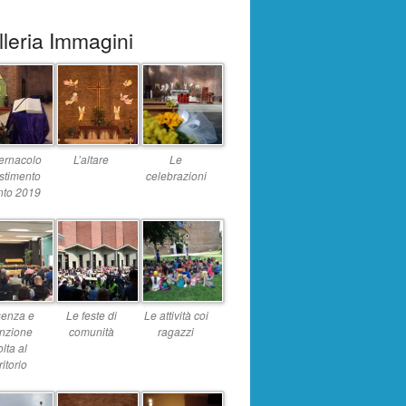
leria Immagini
bernacolo
L’altare
Le
estimento
celebrazioni
nto 2019
senza e
Le feste di
Le attività coi
enzione
comunità
ragazzi
olta al
ritorio