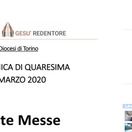
i lavori
Y
in Turchia e in Siria – febbraio 2023 COLLETTA nell’ARCIDIOCESI DI TORIN
io – anno 2023